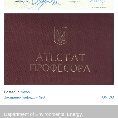
Posted in
News
Засідання кафедри №8
UNIDO
Post
navigation
Department of Environmental Energy,