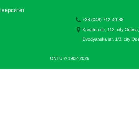
іверситет
+38 (048) 712-40-88
Kanatna str, 112, city Odesa
Dvodyanska str, 1/3, city O
ONTU © 1902-2026