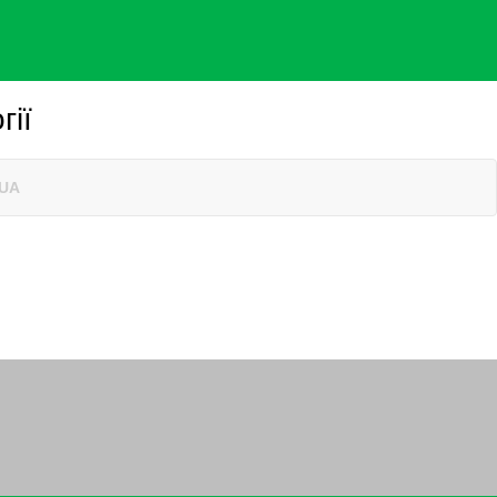
гії
UA