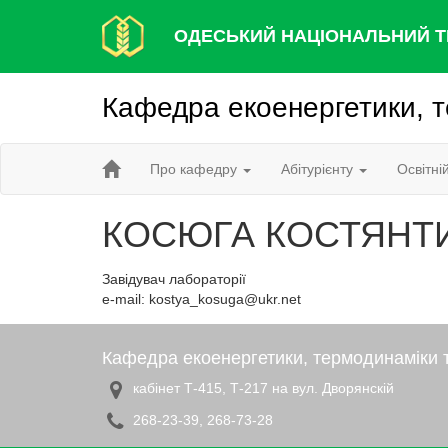
ОДЕСЬКИЙ НАЦІОНАЛЬНИЙ Т
Кафедра екоенергетики, т
Про кафедру
Абітурієнту
Освітні
КОСЮГА КОСТЯНТ
Завідувач лабораторії
e-mail: kostya_kosuga@ukr.net
Кафедра екоенергетики, термодинаміки т
кабінет Т-415, Т-217 на вул. Дворянскій
268-23-39, 268-73-28