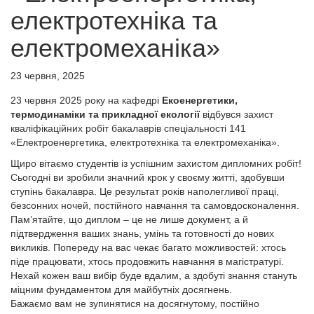
електротехніка та
електромеханіка»
23 червня, 2025
23 червня 2025 року на кафедрі
Екоенергетики,
термодинаміки та прикладної екології
відбувся захист
кваліфікаційних робіт бакалаврів спеціальності 141
«Електроенергетика, електротехніка та електромеханіка».
Щиро вітаємо студентів із успішним захистом дипломних робіт!
Сьогодні ви зробили значний крок у своєму житті, здобувши
ступінь бакалавра. Це результат років наполегливої праці,
безсонних ночей, постійного навчання та самовдосконалення.
Пам’ятайте, що диплом – це не лише документ, а й
підтвердження ваших знань, умінь та готовності до нових
викликів. Попереду на вас чекає багато можливостей: хтось
піде працювати, хтось продовжить навчання в магістратурі.
Нехай кожен ваш вибір буде вдалим, а здобуті знання стануть
міцним фундаментом для майбутніх досягнень.
Бажаємо вам не зупинятися на досягнутому, постійно