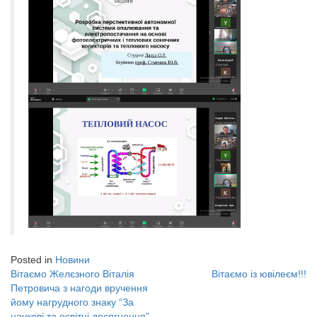
Posted in
Новини
Вітаємо Желєзного Віталія
Вітаємо із ювілеєм!!!
Навігація
Петровича з нагоди вручення
йому нагрудного знаку “За
записів
наукові та освітні досягнення”