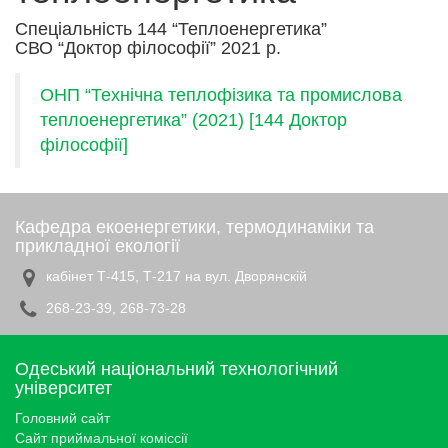
Спеціальність 144 “Теплоенергетика”
СВО “Доктор філософії” 2021 р.
ОНП “Технічна теплофізика та промислова
теплоенергетика” (2021) [144 Доктор
філософії]
Кафедра екоенергетики, термодинаміки та
прикладної екології
кабінет Т-415, Т-217 на вул. Дворянскій
268-23-39, 268-73-28
Одеський національний технологічний
університет
Головний сайт
Сайт приймальної коміссії