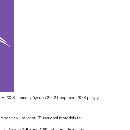
023” , яка відбулася 20–21 вересня 2023 року у
osition. Int. conf. “Functional materials for
araffin wax/fullerene C60. Int. conf. “Functional