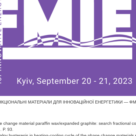
ФУНКЦІОНАЛЬНІ МАТЕРІАЛИ ДЛЯ ІННОВАЦІЙНОЇ ЕНЕРГЕТИКИ — ФМІЕ-2
e change material paraffin wax/expanded graphite: search fractional comp
 P. 93.
lpy hysteresis in heating-cooling cycle of the phase change materials p