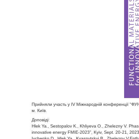
Прийняли участь у IV Міжнародній конференції “
м. Київ.
Доповіді:
Hlek Ya., Sestopalov K., Khliyeva O., Zhelezny V. Phas
innovative energy FMIE-2023”, Kyiv, Sept. 20-21, 2023.
Ivchenko D., Hlek Ya., Kvasnytskyi B., Zhelezny V.Entha